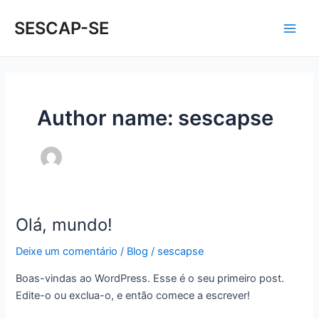
Ir
Main
SESCAP-SE
para
Men
o
conteúdo
Author name: sescapse
Olá, mundo!
Olá,
mundo!
Deixe um comentário
/
Blog
/
sescapse
Boas-vindas ao WordPress. Esse é o seu primeiro post.
Edite-o ou exclua-o, e então comece a escrever!